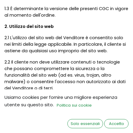
1.3 È determinante la versione delle presenti CGC in vigore
al momento dell'ordine.
2. Utilizzo del sito web
2.1 L'utilizzo del sito web del Venditore è consentito solo
nei limiti della legge applicabile. In particolare, il cliente si
astiene da qualsiasi uso improprio del sito web.
2.2 Il cliente non deve utilizzare contenuti o tecnologie
che possano compromettere la sicurezza o la
funzionalità del sito web (ad es. virus, trojan, altro
malware) o consentire l'accesso non autorizzato ai dati
del Venditore o di terzi.
Usiamo cookies per fornire una migliore esperienza
2.3 In caso di sospetto di atti penalmente rilevanti, il
utente su questo sito.
Politica sui cookie
Venditore si riserva il diritto di coinvolgere le autorità di
polizia competenti e di divulgare i dati pertinenti nella
misura consentita dalla legge.
Solo essenziali
Accetto
2.4 Il Venditore non è responsabile dei danni causati da