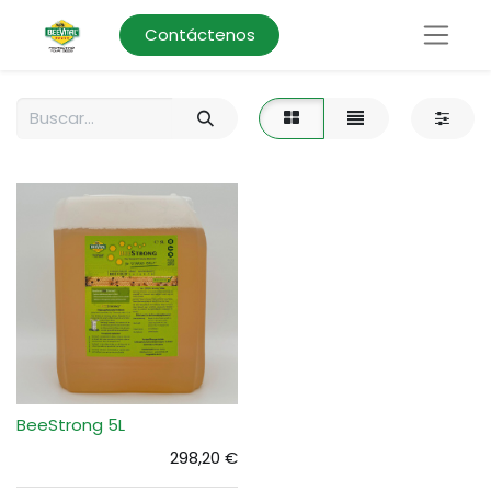
Contáctenos
BeeStrong 5L
298,20
€