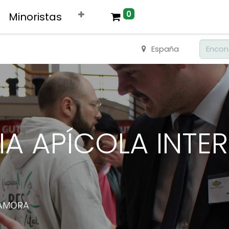
0
Minoristas
España
RIA APÍCOLA INT
ZAMORA