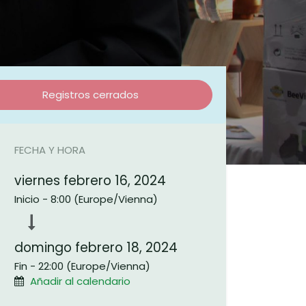
Registros cerrados
FECHA Y HORA
viernes febrero 16, 2024
onéctate con nosotros
Inicio -
8:00
(
Europe/Vienna
)
Contáctenos
info@beevital.com​
domingo febrero 18, 2024
​+
43621920645
Fin -
22:00
(
Europe/Vienna
)
Añadir al calendario