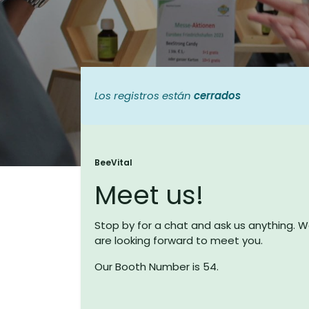
Los registros están
cerrados
BeeVital
Meet us!
​Enlaces útiles
Stop by for a chat and ask us anything. 
Inicio
are looking forward to meet you.
Sobre nosotros
T&C's
Our Booth Number is 54.