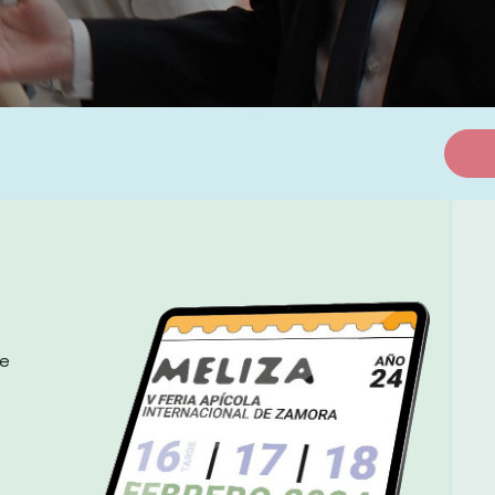
​Enlaces útiles
C
We
Datos legales​
Carrera
Privacy policy