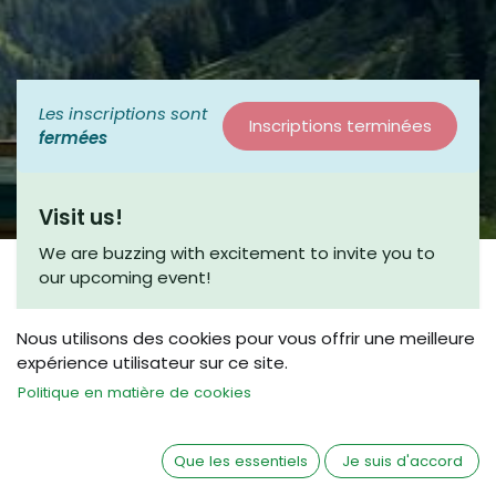
Les inscriptions sont
Inscriptions terminées
fermées
Visit us!
We are buzzing with excitement to invite you to
our upcoming event!
This is a fantastic opportunity to connect with
Nous utilisons des cookies pour vous offrir une meilleure
fellow enthusiasts and engage in meaningful
expérience utilisateur sur ce site.
discussions. Join us for a coffee chat, where we
can share insights and explore new ideas in a
Politique en matière de cookies
friendly and relaxed atmosphere.
Whether you’re a seasoned beekeeper or just
Que les essentiels
Je suis d'accord
beginning your journey, we would love to have you