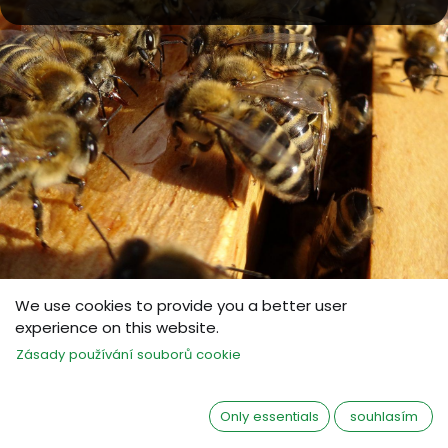
We use cookies to provide you a better user
Superkrmivo pro včely
experience on this website.
BeeElixir®
Zásady používání souborů cookie
Superkrmivo pro včely
Only essentials
souhlasím
Včely vyrábějí med, ne cukerný roztok. Proč je tedy stále