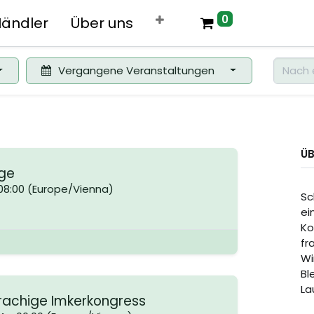
0
ändler
Über uns
Vergangene Veranstaltungen
ÜB
age
08:00
(
Europe/Vienna
)
​S
ei
Ko
fr
Wi
Bl
La
rachige Imkerkongress