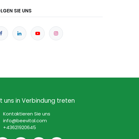
LGEN SIE UNS
t uns in Verbindung treten
Kontaktieren Sie uns
info@beevital.com​
​+
43621920645