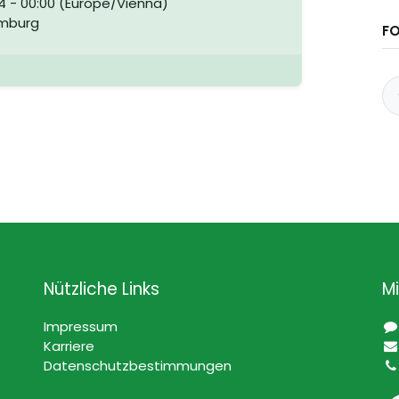
4
-
00:00
(
Europe/Vienna
)
mburg
FO
Nützliche Links
Mi
Impressum
Karriere
Datenschutzbestimmungen